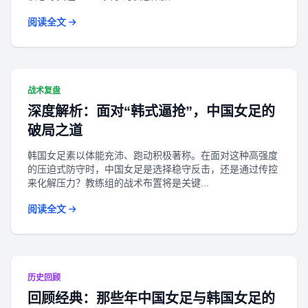
阅读全文
战术复盘
深度解析：面对“韩式逼抢”，中国女足的
破局之道
韩国女足素以体能充沛、跑动积极著称。在面对这种高强度
的压迫式防守时，中国女足是选择稳守反击，还是通过传控
来化解压力？教练组的战术布置将是关键...
阅读全文
历史回顾
回顾经典：那些年中国女足与韩国女足的