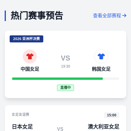
热门赛事预告
查看全部赛程
2026 亚洲杯决赛
VS
19:30
中国女足
韩国女足
直播中
女足友谊赛
15:00
日本女足
澳大利亚女足
VS