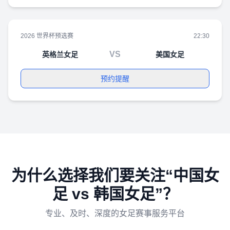
2026 世界杯预选赛
22:30
VS
英格兰女足
美国女足
预约提醒
为什么选择我们要关注“中国女
足 vs 韩国女足”？
专业、及时、深度的女足赛事服务平台