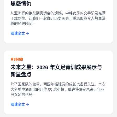
恩怨情仇
从亚洲杯的绝杀到奥运会的遗憾，中韩女足的交手记录充满
了戏剧性。让我们一起翻开历史画卷，重温那些令人热血沸
腾的经典瞬间...
阅读全文
青训观察
未来之星：2026 年女足青训成果展示与
新星盘点
除了国家队的较量，两国年轻球员的成长也备受关注。本次
大名单中涌现出的几位 00 后小将，或许将决定未来五年亚
洲女足的格局...
阅读全文