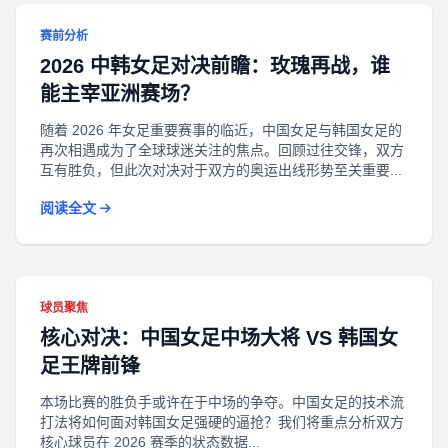
赛前分析
2026 中韩女足对决前瞻：玫瑰再战，谁
能主宰亚洲赛场？
随着 2026 年女足重要赛事的临近，中国女足与韩国女足的
再次相遇成为了全球球迷关注的焦点。回顾过往交锋，双方
互有胜负，但此次对决对于双方的奥运出线形势至关重要...
阅读全文
球员聚焦
核心对决：中国女足中场大将 VS 韩国女
足王牌前锋
本场比赛的胜负手或许在于中场的争夺。中国女足的技术流
打法将如何面对韩国女足强硬的逼抢？我们将重点分析双方
核心球员在 2026 赛季的状态数据...